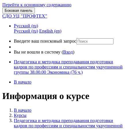
Перейти к основному содержанию
Боковая панель
СДО УЦ "ПРОФТЕХ"
Русский ‎(ru)‎
Русский ‎(ru)‎
English ‎(en)‎
Введите ваш поисковый запрос
Вы не вошли в систему (
Вход
)
Педагогика и методика преподавания подготовки
кадров по профессиям и специальностям укрупненной
группы 38.00.00 Экономика (76 ч.)
В начало
Информация о курсе
В начало
Курсы
Педагогика и методика преподавания подготовки
кадров по профессиям и специальностям укрупненной