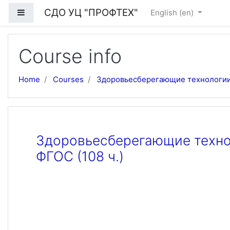
Skip to main content
СДО УЦ "ПРОФТЕХ"
Side panel
English ‎(en)‎
Course info
Home
Courses
Здоровьесберегающие технологии н
Здоровьесберегающие технол
ФГОС (108 ч.)