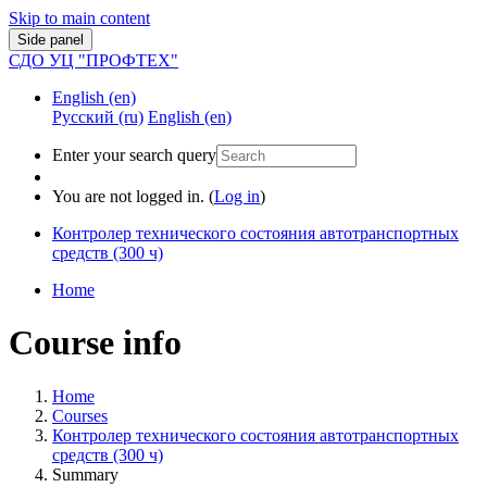
Skip to main content
Side panel
СДО УЦ "ПРОФТЕХ"
English ‎(en)‎
Русский ‎(ru)‎
English ‎(en)‎
Enter your search query
You are not logged in. (
Log in
)
Контролер технического состояния автотранспортных
средств (300 ч)
Home
Course info
Home
Courses
Контролер технического состояния автотранспортных
средств (300 ч)
Summary